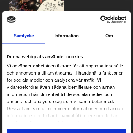
Presentkort 200kr
Samtycke
Information
Om
200
kr
LÄGG TILL I VARUKORG
Denna webbplats använder cookies
Vi använder enhetsidentifierare för att anpassa innehållet
och annonserna till användarna, tillhandahålla funktioner
för sociala medier och analysera vår trafik. Vi
vidarebefordrar även sådana identifierare och annan
Support your local music
information från din enhet till de sociala medier och
scene
annons- och analysföretag som vi samarbetar med.
Dessa kan i sin tur kombinera informationen med annan
Tack alla ni som stödjer vår ideella konsertförening.
information som du har tillhandahållit eller som de har
samlat in när du har använt deras tjänster.
BLI MEDLEM