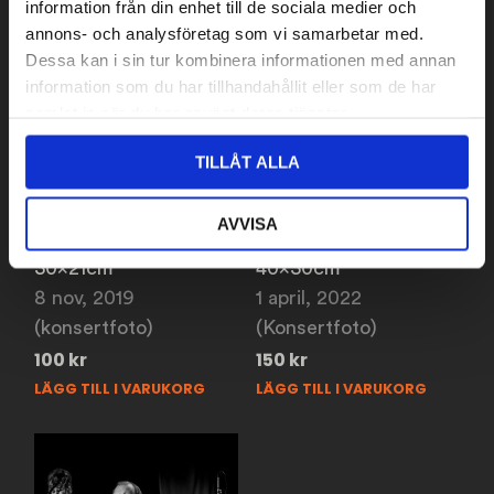
information från din enhet till de sociala medier och
annons- och analysföretag som vi samarbetar med.
Dessa kan i sin tur kombinera informationen med annan
information som du har tillhandahållit eller som de har
samlat in när du har använt deras tjänster.
TILLÅT ALLA
David Ritschard,
Jesper Lindell,
AVVISA
Tryckhallen
Tryckhallen
30x21cm
40x30cm
8 nov, 2019
1 april, 2022
(konsertfoto)
(Konsertfoto)
100
kr
150
kr
LÄGG TILL I VARUKORG
LÄGG TILL I VARUKORG