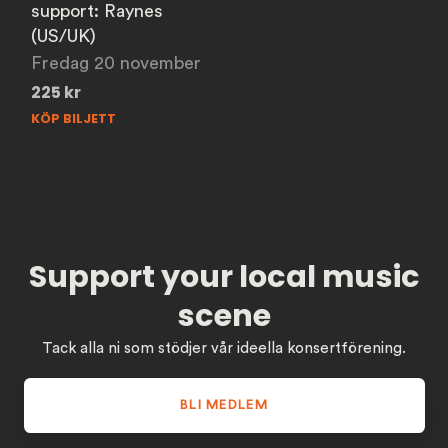
support: Raynes
(US/UK)
Fredag 20 november
225
kr
KÖP BILJETT
Support your local music
scene
Tack alla ni som stödjer vår ideella konsertförening.
BLI MEDLEM