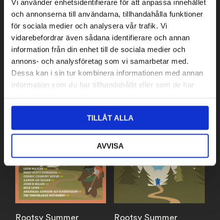
Vi använder enhetsidentifierare för att anpassa innehållet
gäller att ni har löst medlemsavgiften för 2026,
och annonserna till användarna, tillhandahålla funktioner
samt bara en biljett per medlem till medlemspris.
för sociala medier och analysera vår trafik. Vi
vidarebefordrar även sådana identifierare och annan
information från din enhet till de sociala medier och
Relaterade
annons- och analysföretag som vi samarbetar med.
Dessa kan i sin tur kombinera informationen med annan
produkter
information som du har tillhandahållit eller som de har
samlat in när du har använt deras tjänster.
TILLÅT ALLA
AVVISA
Rootsy Summer
Rootsy Summer