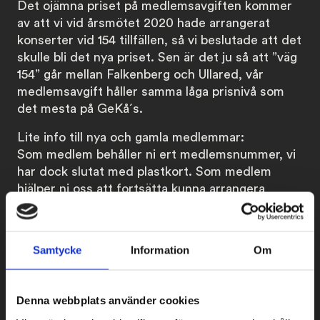
Det ojämna priset på medlemsavgiften kommer
av att vi vid årsmötet 2020 hade arrangerat
konserter vid 154 tillfällen, så vi beslutade att det
skulle bli det nya priset. Sen är det ju så att ”väg
154” går mellan Falkenberg och Ullared, vår
medlemsavgift håller samma låga prisnivå som
det mesta på GeKå´s.
Lite info till nya och gamla medlemmar:
Som medlem behåller ni ert medlemsnummer, vi
har dock slutat med plastkort. Som medlem
hjälper ni oss att fortsätta kunna arrangera
konserter med artister av hög kvalitet i
Falkenberg. Medlemskortet ger rabatterat pris
på de flesta konserter vi arrangerar i Hwitans
Samtycke
Information
Om
Trädgård och Tryckhallen. Ni behöver inget
fysiskt medlemskort för att beställa biljetter, vi
ser vilka som betalt årsavgiften. P.S. för att köpa
Denna webbplats använder cookies
medlemspris-biljetter till konserter under 2026,