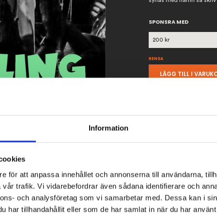
synas med namn så skriv 
SPONSRA MED
RENSA
LÄGG TILL I VARU
ARTIKELNR:
N/A
KATEGORI:
SPONSRING
Information
cookies
BESKRIVNING
TID OCH PLATS
e för att anpassa innehållet och annonserna till användarna, tillh
vår trafik. Vi vidarebefordrar även sådana identifierare och anna
nnons- och analysföretag som vi samarbetar med. Dessa kan i sin
kan sponsra vår ideella verksamhet privat. Därför har vi lagt upp
har tillhandahållit eller som de har samlat in när du har använt 
 Vi kan lägga upp ert namn på hemsidan, vill ni inte synas med