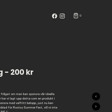
0
 - 200 kr
I
N
G
h frågat om man kan sponsra vår ideella
A
r har vi lagt upp detta som en produkt i
P
onsra med valfritt belopp, just nu kan
R
blad för Rootsy Summer Fest, vill ni inte
O