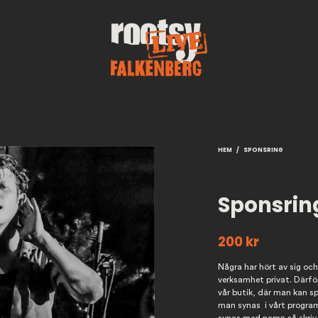
HEM
/
SPONSRING
Sponsring
200
kr
Några har hört av sig oc
verksamhet privat. Därfö
vår butik, där man kan sp
man synas i vårt program