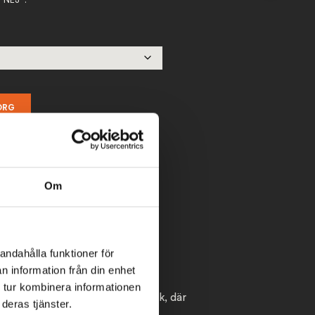
”NEJ” .
D
U
K
T
E
R
I
V
A
R
KORG
U
K
O
R
G
E
N
Om
.
andahålla funktioner för
n information från din enhet
 tur kombinera informationen
 detta som en produkt i vår butik, där
deras tjänster.
 namn så skriv ”NEJ”.