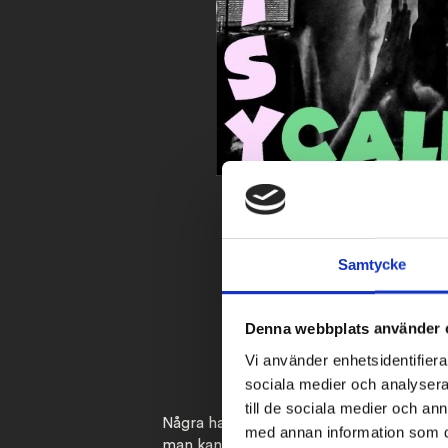
Samtycke
Denna webbplats använder 
Vi använder enhetsidentifierar
sociala medier och analysera 
till de sociala medier och a
Några har hört av sig och frågat om man 
med annan information som du 
man kan sponsra med några fasta belopp.